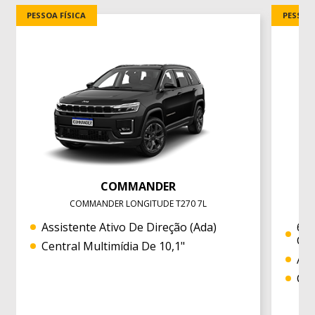
PESSOA FÍSICA
PESSOA 
COMMANDER
COMMANDER LONGITUDE T270 7L
Assistente Ativo De Direção (ada)
6 A
Cor
Central Multimídia De 10,1"
Ar 
Câm