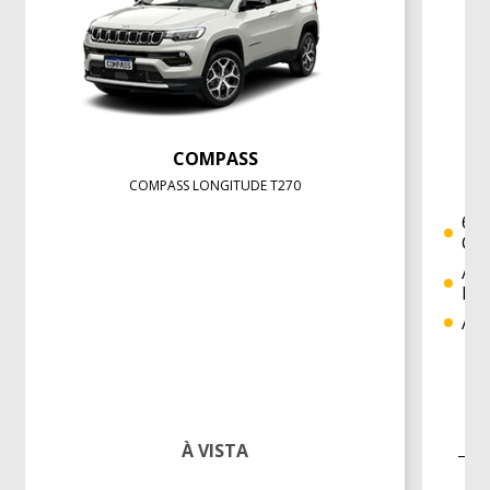
COMPASS
COMPASS LONGITUDE T270
6 A
Cor
Ace
Key
Avi
À VISTA