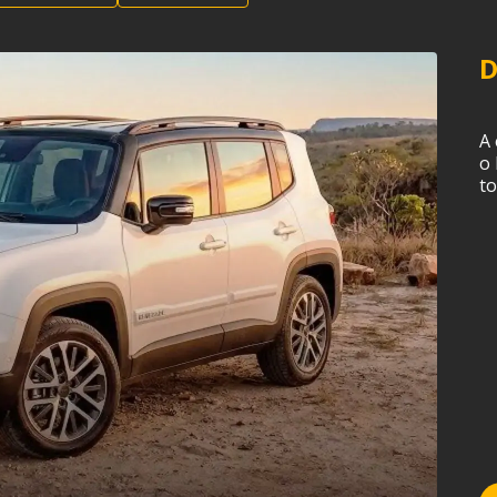
ÚNICO COM TRAÇÃO 4X4
D
DA CATEGORIA
A 
o
Pronta para encarar qualquer terreno, a
t
versão Willys tem tração 4x4, suspensão
elevada e todas as proteções off-road.