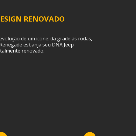
ESIGN RENOVADO
CONFORT
DETALHE
evolução de um ícone: da grade às rodas,
 Renegade esbanja seu DNA Jeep
Totalmente ren
otalmente renovado.
com nova tela,
bancos e muito