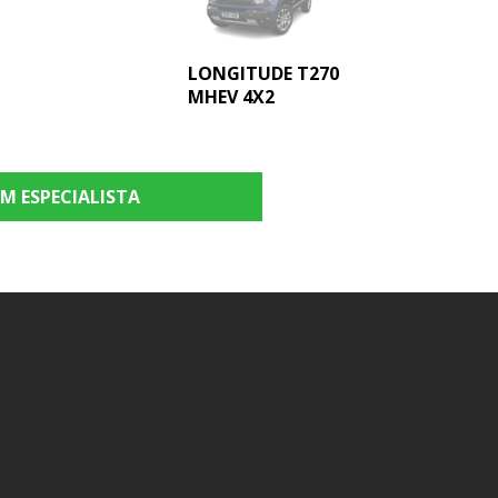
LONGITUDE T270
MHEV 4X2
M ESPECIALISTA
WILLYS T270 4X4