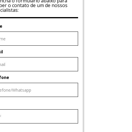
ncha o formulário abaixo para
ber o contato de um de nossos
cialistas:
e
il
fone