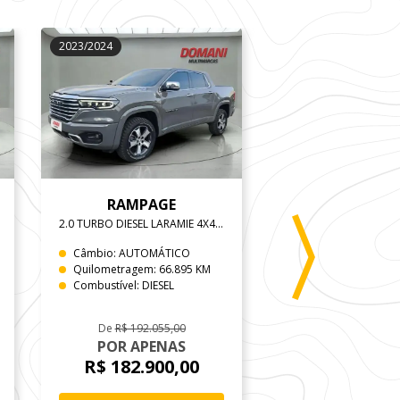
2023/2024
2019/2020
RAMPAGE
RENEGAD
2.0 TURBO DIESEL LARAMIE 4X4 AUTOMÁTICO
1.8 16V FLEX 4P AU
Câmbio: AUTOMÁTICO
Câmbio: AUTOMÁT
Quilometragem: 66.895 KM
Quilometragem: 12
Combustível: DIESEL
Combustível: FLEX
De
R$ 192.055,00
POR APENAS
POR APEN
R$ 182.900,00
R$ 60.990