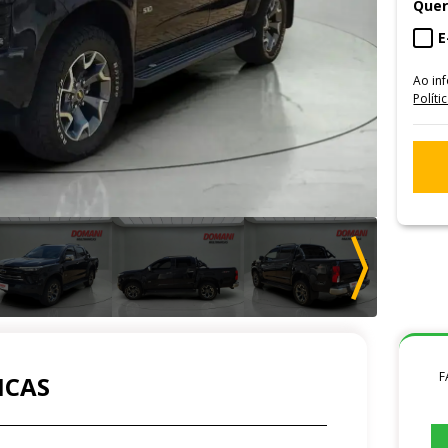
Quer
E
Ao in
Políti
F
ICAS