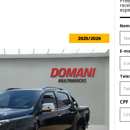
Pree
rece
espe
Nom
2025/2026
E-ma
Tele
CPF