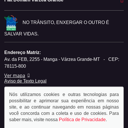
NO TRÂNSITO, ENXERGAR O OUTRO É
SALVAR VIDAS.
Endereço Matriz:
Av. da FEB, 2255 - Manga - Várzea Grande-MT
-
CEP:
78115-800
Ver mapa
Aviso de Texto Legal
Nós utilizamos cookies e outras tecnologias para
possibilitar e aprimorar sua experiência em nosso
site, e ao continuar navegando em nossas páginas
você concorda com a coleta e uso de cookies. Para
© Copyright 2026
saber mais, visite nossa
Política de Privacidade
.
AutoForce - Todos os direitos reservados.
Política de