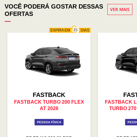
VOCÊ PODERÁ GOSTAR DESSAS
VER MAIS
OFERTAS
EXPIRA EM
DIAS
FASTBACK
FAS
FASTBACK TURBO 200 FLEX
FASTBACK LI
AT 2026
TURBO 270 
PESSOA FÍSICA
PESSO