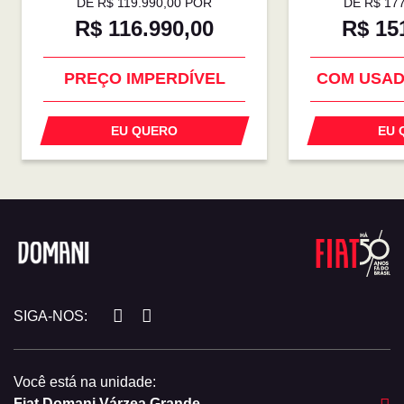
DE R$ 119.990,00 POR
DE R$ 17
R$ 116.990,00
R$ 15
OPORTUNIDADE
2 REVIS
PREÇO IMPERDÍVEL
COM USAD
EU QUERO
EU 
SIGA-NOS:
Você está na unidade:
Fiat Domani Várzea Grande