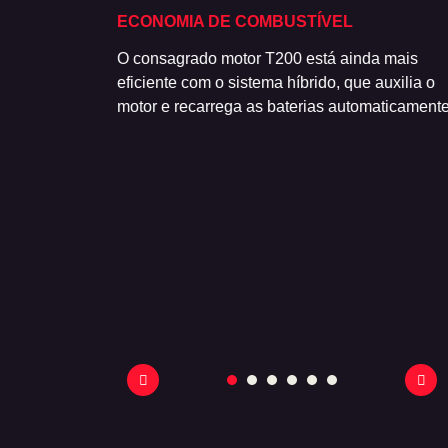
HOS
ECONOMIA DE COMBUSTÍVEL
r linear e
O consagrado motor T200 está ainda mais
entral em cromo
eficiente com o sistema híbrido, que auxilia o
 com acabamento
motor e recarrega as baterias automaticamente
mbém nas portas