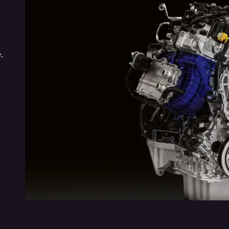
NOVO DESIGN DO PULSE
PANORÂM
Sinta o seu coração pulsar mais forte quando os
Sinta a lib
seus olhos encontrarem cada detalhe do novo
trajeto. Co
.
design do Fiat Pulse. Em um equilíbrio perfeito
versão Imp
entre robustez e linhas marcantes, é impossível
ainda mais
não se apaixonar por essa novidade.